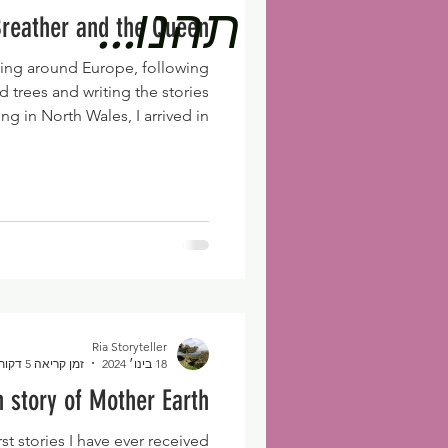
תהנו...
reather and the Queen
lling around Europe, following
d trees and writing the stories
ing in North Wales, I arrived in
d in a small village, and while
nd a place with a small brook
ocks. Alongside the streaming
ld ash tree (the one on the top
ming energy that captivated my
attention. I approached t
Ria Storyteller
18 בינו׳ 2024
זמן קריאה 5 דקות
n story of Mother Earth
irst stories I have ever received