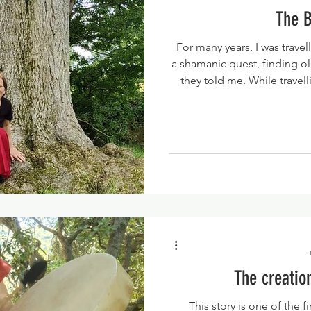
The B
For many years, I was trave
a shamanic quest, finding ol
they told me. While travell
beautiful Snowdonia. I staye
wandering around, I fou
flowing between the r
water, I saw a beautiful o
photo), radiating a char
The creatio
This story is one of the f