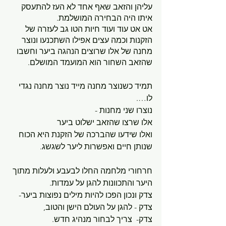
עליהן והזאב שאף אחד לא העז להתעסק 
איתו היה הבחירה המושלמת. 
אט אט עוד ועוד חיות הטו גב לעזרה של 
הזקנות וכמה עצים אפילו השתכנעו ונוצר 
מחנה של אלו שרוצים הנהגה ביער וחשבו 
שהזאב השחור הוא המועמד המושלם.
תמיד כשנוצר מחנה מייד נוצר מחנה נגדי 
לו….
נוצרו שני מחנות -
אלו שרצו שהזאב ישלוט ביער 
ואלו שידעו שהברכה של הזקנת היא הכוח 
שנותן חיים ואפשרות ליער לשגשג.
חרחורי מלחמה החלו לבעבע ולעלות מתוך 
היער והתכוונות להגן על עמדות.
צדק ונכון הפכו להיות מילים נפוצות ביער- 
צדק - להגן על העולם הישן והטוב,
צדק-  צריך לבחור מנהיג חדש.