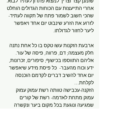
שזמנן קצר וצריך למצוא פתרון לעתיד לבוא.
אחרי התייעצות עם הכוחות הגדולים הוחלט 
שהכי חשוב לשמור פתח של תקווה לעתיד- 
לזרוע את הזרע שינבוט יום אחד ויאפשר 
ליער לחזור לגדולתו. 
ארבעת הזקנות עשו טקס בו כל אחת נתנה 
חלק מעצמה; דם, פרווה, פיסה של עור. 
אליהם התווספו בכישוף; סיפורים, זכרונות, 
ידע וכוח מהעבר-  כל פיסת מידע שיאפשר 
יום אחד להשיב דברים לקדמם הוכנסה 
לקלחת…
הזקנה-עכבישה טוותה רשת עמוק עמוק 
עמוק מתחת לאדמה- רשת של קורים 
שמגיעה ונוגעת בכל מקום ביער ונקשרה 
לשורשים של עצים עתיקים וסלעים זקנים.  
מרכז הרשת היה במשפך הקורים על 
הפסגה בה היא חיה, 
את כל אוצרות היער שנאספו היא עטפה 