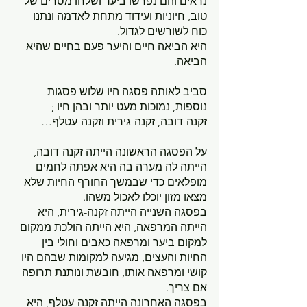
נראים והם נפרשו ביער ושלחו מסרים של 
טוב, חיוניות ועידוד מתחת לאדמה ונתנו 
כוח לשורשים לגדול.
היא הביאה חיים והיער פעם בחיים שהיא 
הביאה.
סביב לאותה פסגה היו שלוש פסגות 
נוספות, נמוכות מעט יותר ובהן חיו ; 
זקנה-דובה, זקנה-גירית וזקנה-עטלף…
על הפסגה הראשונה הייתה זקנה-דובה, 
הייתה לה מערה בה היא אפתה לחמים 
מופלאים כדי שבמשך החורף החיות שלא 
מצאו מזון יוכלו לאכול משהו.
בפסגה השנייה הייתה זקנה-גירית, היא 
הייתה המרפאה, היא הייתה הולכת ממקום 
למקום ביער ומרפאה כאבים וחולי בין 
החיות והעצים, מגיעה למקומות שבהם היו 
קושי ומרפאה אותו, חובשת ונותנת תרופה 
אם צריך. 
בפסגה האחרונה הייתה זקנה-עטלף, היא 